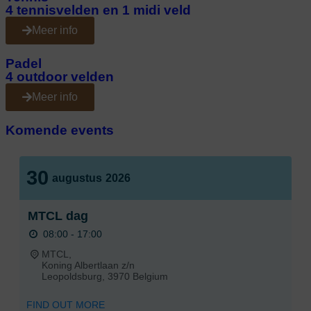
4 tennisvelden en 1 midi veld
Meer info
Padel
4 outdoor velden
Meer info
Komende events
30
augustus
2026
MTCL dag
08:00 - 17:00
MTCL,
Koning Albertlaan z/n
Leopoldsburg
,
3970
Belgium
FIND OUT MORE